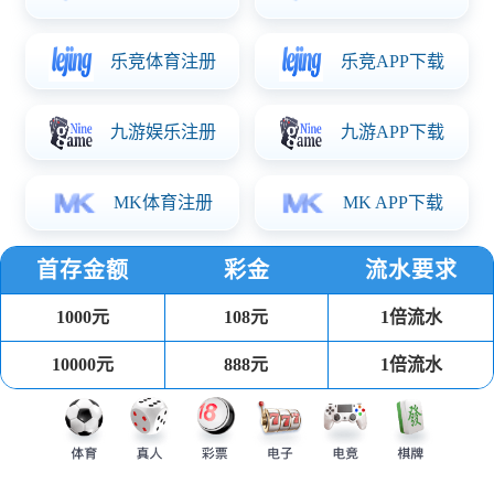
精密振动盘
螺丝振动盘
自动振动盘
您所在的位置：
首页
>
产品中心
>
涂层举例
福州振动盘涂层
福州振动盘涂层
一般使用聚氨酯（PU）材料，喷涂到盘面上
面，固化后形成的。