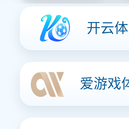
视觉检测设备
版权所有
福建江南在线机械有限公司
（
www.laubergelepriv
福建江南在线机械振动盘定制厂是一家生产和批发
精密振动盘