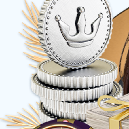
精密振动盘
螺丝振动盘
自动振动盘
您所在的位置：
首页
>
产品中心
>
视觉检测设备