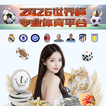
首页
视觉检测设备
振动盘
电子五金/塑料类精密振动
盘
食品/医药/小商品类振动
盘
振动顶盘展示
振动盘辅助设备展示
涂层举例
非标自动化产品
振动盘展示
振动底座展示
控制器展示
行业用途展示
新闻资讯
公司动态
振动盘知识
关于江南在线