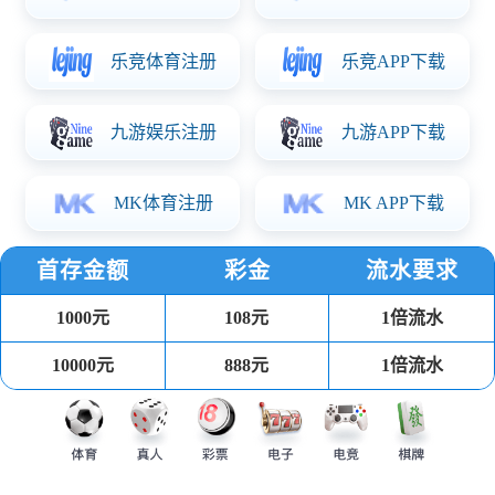
精密振动盘
螺丝振动盘
自动振动盘
您所在的位置：
首页
>
产品中心
>
振动底座展示
振动盘振动底座
振动盘是一种自动组装或自动加工机械的辅助送料设备，
振动
盘振动底座
按物料的走向分为顺时针与逆时针两种。